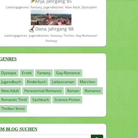
Anja, Jahrgang ’85
Lieblingsgenres: Fantasy, Jugendbücher, New Adult, Dystopien
Dana, Jahrgang ’88
Lieblingsgenres: Jugendbücher, Fantasy, Thriller, Gay-Romance/-
Fantasy
GENRES
Dystopie
Erotik
Fantasy
Gay-Romance
Jugendbuch
Kinderbuch
Liebesroman
Märchen
New Adult
Paranormal Romance
Roman
Romance
Romantic Thrill
Sachbuch
Science-Fiction
Thriller/ Krimi
IM BLOG SUCHEN
Suchen