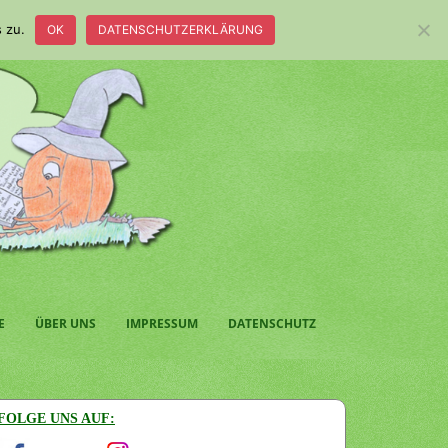
 zu.
OK
DATENSCHUTZERKLÄRUNG
E
ÜBER UNS
IMPRESSUM
DATENSCHUTZ
FOLGE UNS AUF: