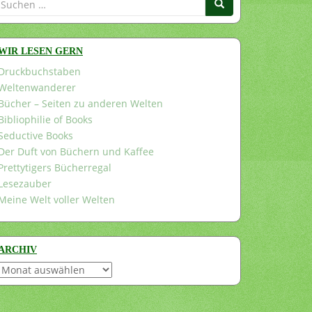
nach:
WIR LESEN GERN
Druckbuchstaben
Weltenwanderer
Bücher – Seiten zu anderen Welten
Bibliophilie of Books
Seductive Books
Der Duft von Büchern und Kaffee
Prettytigers Bücherregal
Lesezauber
Meine Welt voller Welten
ARCHIV
Archiv